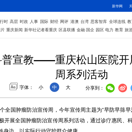
新华网
行时
高层
时政
人事
国际
财经
网评
港澳
台湾
思客智库
全球连线
教
图片
重庆新闻
新华社记者看重庆
区县联播
金融·国企
园区
电力
教育
旅
科普宣教——重庆松山医院开
周系列活动
字体：
小
中
大
分享到：
32个全国肿瘤防治宣传周，今年宣传周主题为“早防早筛
极开展全国肿瘤防治宣传周系列活动，通过诊疗惠民、
姓身边，以实际行动守护群众健康。