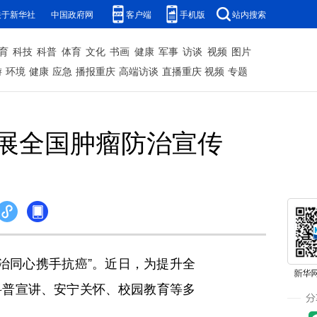
关于新华社
中国政府网
客户端
手机版
站内搜索
育
科技
科普
体育
文化
书画
健康
军事
访谈
视频
图片
游
环境
健康
应急
播报重庆
高端访谈
直播重庆
视频
专题
展全国肿瘤防治宣传
早治同心携手抗癌”。近日，为提升全
科普宣讲、安宁关怀、校园教育等多