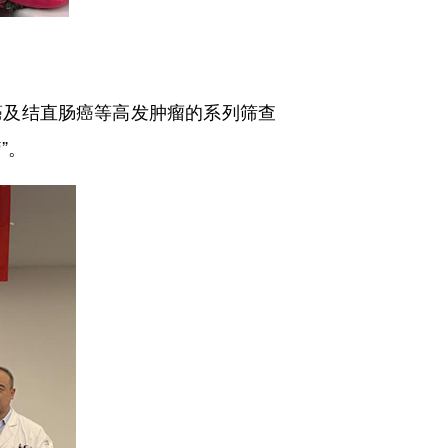
及结直肠癌等高发肿瘤的系列筛查
”。