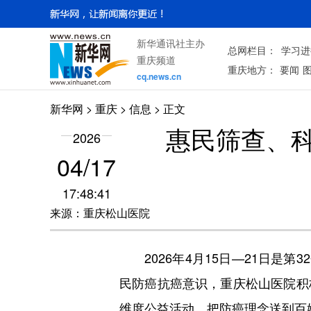
新华通讯社主办
总网栏目：
学习进
重庆频道
重庆地方：
要闻
cq.news.cn
新华网
>
重庆
> 信息 > 正文
惠民筛查、
2026
04/17
17:48:41
来源：重庆松山医院
2026年4月15日—21日是第
民防癌抗癌意识，重庆松山医院积
维度公益活动，把防癌理念送到百