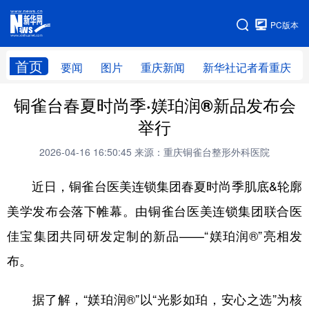
手机版
PC版本
网站地图
首页
要闻
图片
重庆新闻
新华社记者看重庆
铜雀台春夏时尚季·媄珀润®新品发布会
举行
2026-04-16 16:50:45
来源：重庆铜雀台整形外科医院
近日，铜雀台医美连锁集团春夏时尚季肌底&轮廓
美学发布会落下帷幕。由铜雀台医美连锁集团联合医
佳宝集团共同研发定制的新品——“媄珀润®”亮相发
布。
据了解，“媄珀润®”以“光影如珀，安心之选”为核