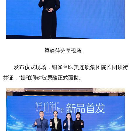
梁静萍分享现场。
发布仪式现场，铜雀台医美连锁集团院长团领衔
共证，“媄珀润®”玻尿酸正式面世。