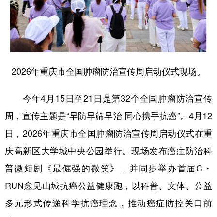
2026年重庆市全国肿瘤防治宣传周启动仪式现场。
今年4月15日至21日是第32个全国肿瘤防治宣传
周，宣传主题是“早防早筛早治 同心携手抗癌”。4月12
日，2026年重庆市全国肿瘤防治宣传周启动仪式在重
庆高新区大学城中央公园举行。现场发布癌症防治科
普微短剧《最倔强的微笑》，并同步举办首届C・
RUN愈见山城抗癌公益健康跑，以科普、文体、公益
多元形式传递科学抗癌理念，推动癌症防控关口前