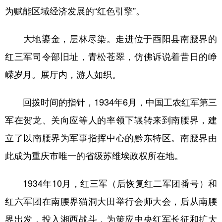
为赋能区域经济发展的“红色引擎”。
大地鎏金，层林尽染。走进位于酉阳县南腰界的
红三军司令部旧址，青松苍翠，仿佛诉说着昔日的峥
嵘岁月。展厅内，游人如织。
回拨时间的指针，1934年6月，中国工农红军第三
军在贺龙、关向应等人的率领下辗转来到南腰界，建
立了以南腰界为军事指挥中心的黔东特区。南腰界由
此成为重庆市唯一的省级苏维埃政权所在地。
1934年10月，红三军（后恢复红二军团番号）和
红六军团在南腰界猫洞大田举行会师大会，后从南腰
界出发，投入湘西战斗，为策应中央红军长征和扩大