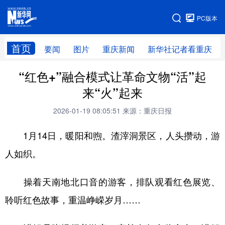
手机版
PC版本
网站地图
首页
要闻
图片
重庆新闻
新华社记者看重庆
“红色+”融合模式让革命文物“活”起
来“火”起来
2026-01-19 08:05:51
来源：重庆日报
1月14日，暖阳和煦。渣滓洞景区，人头攒动，游
人如织。
操着天南地北口音的游客，排队观看红色展览、
聆听红色故事，重温峥嵘岁月……