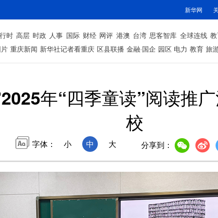
新华网
行时
高层
时政
人事
国际
财经
网评
港澳
台湾
思客智库
全球连线
教
图片
重庆新闻
新华社记者看重庆
区县联播
金融·国企
园区
电力
教育
旅
2025年“四季童读”阅读推
校
字体：
小
中
大
分享到：