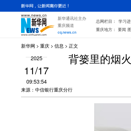
新华通讯社主办
总网栏目：
学习进
重庆频道
重庆地方：
要闻
cq.news.cn
新华网
>
重庆
> 信息 > 正文
背篓里的烟火
2025
11/17
09:53:54
来源：中信银行重庆分行