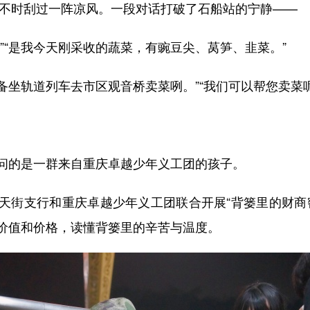
不时刮过一阵凉风。一段对话打破了石船站的宁静——
“是我今天刚采收的蔬菜，有豌豆尖、莴笋、韭菜。”
坐轨道列车去市区观音桥卖菜咧。”“我们可以帮您卖菜呢
的是一群来自重庆卓越少年义工团的孩子。
街支行和重庆卓越少年义工团联合开展“背篓里的财商密
价值和价格，读懂背篓里的辛苦与温度。