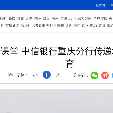
新华网
行时
高层
时政
人事
国际
财经
网评
港澳
台湾
思客智库
全球连线
教
图片
重庆新闻
新华社记者看重庆
区县联播
金融·国企
园区
电力
教育
旅
课堂 中信银行重庆分行传
育
字体：
小
中
大
分享到：