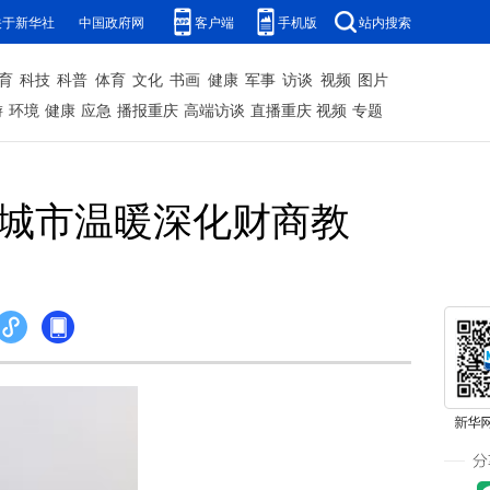
关于新华社
中国政府网
客户端
手机版
站内搜索
育
科技
科普
体育
文化
书画
健康
军事
访谈
视频
图片
游
环境
健康
应急
播报重庆
高端访谈
直播重庆
视频
专题
递城市温暖深化财商教