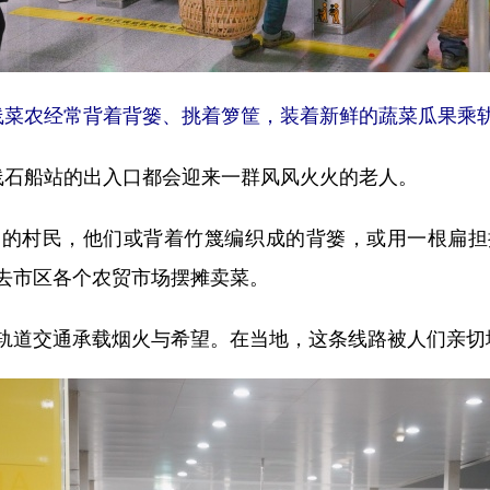
线菜农经常背着背篓、挑着箩筐，装着新鲜的蔬菜瓜果乘
石船站的出入口都会迎来一群风风火火的老人。
村民，他们或背着竹篾编织成的背篓，或用一根扁担
去市区各个农贸市场摆摊卖菜。
交通承载烟火与希望。在当地，这条线路被人们亲切地