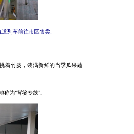
轨道列车前往市区售卖。
挑着竹篓，装满新鲜的当季瓜果蔬
称为“背篓专线”。