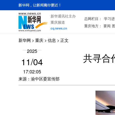
新华通讯社主办
总网栏目：
学习进
重庆频道
重庆地方：
要闻
cq.news.cn
新华网
>
重庆
> 信息 > 正文
2025
共寻合
11/04
17:02:05
来源：渝中区委宣传部