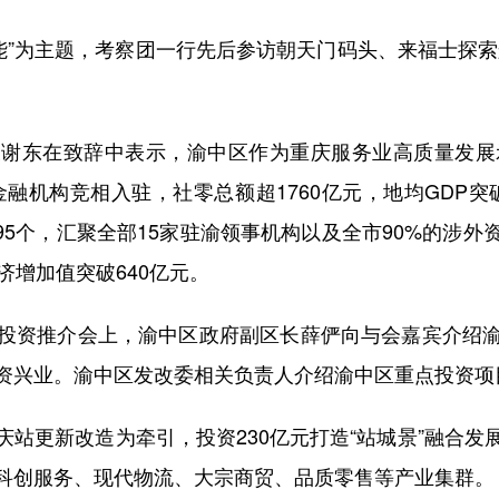
”为主题，考察团一行先后参访朝天门码头、来福士探索
东在致辞中表示，渝中区作为重庆服务业高质量发展示
家金融机构竞相入驻，社零总额超1760亿元，地均GDP突
495个，汇聚全部15家驻渝领事机构以及全市90%的涉
济增加值突破640亿元。
资推介会上，渝中区政府副区长薛俨向与会嘉宾介绍渝
资兴业。渝中区发改委相关负责人介绍渝中区重点投资项
更新改造为牵引，投资230亿元打造“站城景”融合发
科创服务、现代物流、大宗商贸、品质零售等产业集群。