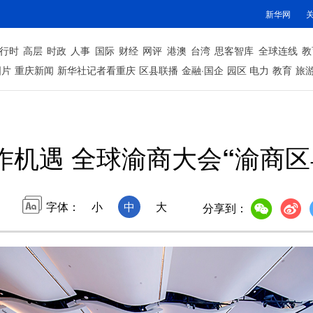
新华网
行时
高层
时政
人事
国际
财经
网评
港澳
台湾
思客智库
全球连线
教
图片
重庆新闻
新华社记者看重庆
区县联播
金融·国企
园区
电力
教育
旅
作机遇 全球渝商大会“渝商区
字体：
小
中
大
分享到：