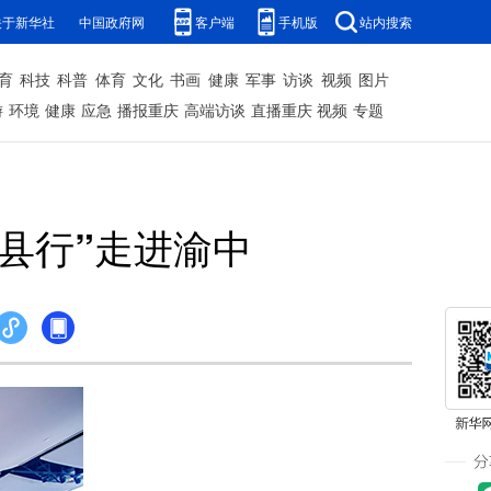
关于新华社
中国政府网
客户端
手机版
站内搜索
育
科技
科普
体育
文化
书画
健康
军事
访谈
视频
图片
游
环境
健康
应急
播报重庆
高端访谈
直播重庆
视频
专题
县行”走进渝中