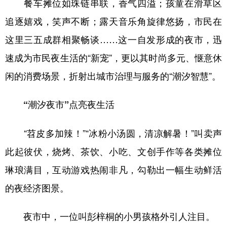
餐车摊位如珠链串联，香气四溢；孩童在滑草区
追逐嬉戏，笑声不断；露天音乐角旋律悠扬，市民在
这里三五成群相聚畅谈……这一自发形成的夜市，迅
速成为市民夜生活的“新宠”，更以其时尚多元、惬意休
闲的消费场景，折射出城市治理与服务的“潮汐智慧”。
“潮汐夜市”点亮夜生活
“苕皮多加辣！”“冰粉小汤圆，清凉解暑！”叫卖声
此起彼伏，烧烤、茶饮、小吃、文创手作等各类摊位
琳琅满目，互动游戏热闹非凡，勾勒出一幅生动鲜活
的夜经济图景。
夜市中，一位叫彭梓桐的小男孩格外引人注目。