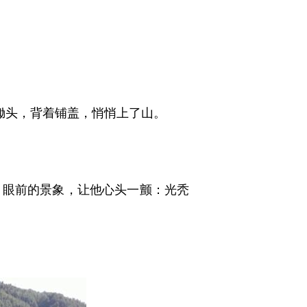
锄头，背着铺盖，悄悄上了山。
眼前的景象，让他心头一颤：光秃