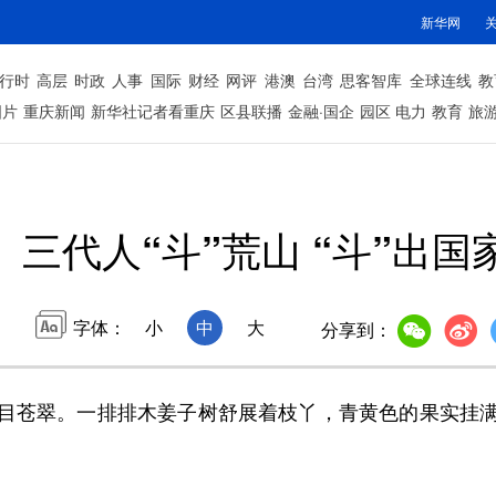
新华网
行时
高层
时政
人事
国际
财经
网评
港澳
台湾
思客智库
全球连线
教
图片
重庆新闻
新华社记者看重庆
区县联播
金融·国企
园区
电力
教育
旅
三代人“斗”荒山 “斗”出国
字体：
小
中
大
分享到：
苍翠。一排排木姜子树舒展着枝丫，青黄色的果实挂满