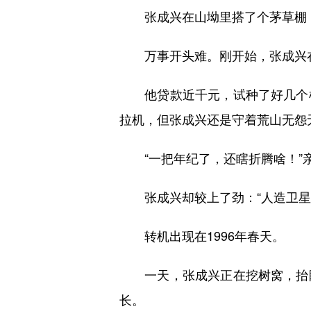
张成兴在山坳里搭了个茅草棚，
万事开头难。刚开始，张成兴在
他贷款近千元，试种了好几个树
拉机，但张成兴还是守着荒山无怨
“一把年纪了，还瞎折腾啥！”
张成兴却较上了劲：“人造卫星都
转机出现在1996年春天。
一天，张成兴正在挖树窝，抬眼
长。