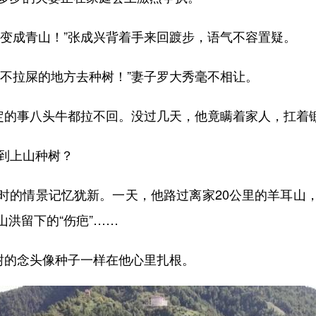
成青山！”张成兴背着手来回踱步，语气不容置疑。
拉屎的地方去种树！”妻子罗大秀毫不相让。
的事八头牛都拉不回。没过几天，他竟瞒着家人，扛着
到上山种树？
的情景记忆犹新。一天，他路过离家20公里的羊耳山，
洪留下的“伤疤”……
的念头像种子一样在他心里扎根。