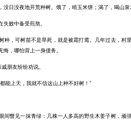
没日没夜地开荒种树。饿了，啃玉米饼；渴了，喝山泉
失败中备受煎熬。
种，可树苗不是旱死，就是被霜打蔫。几年过去，村里
无悔，哪怕背上一身债务。
亲戚朋友纷纷劝说。
能上天，我就不信这山上种不好树！”
间瞥见一抹青绿：几株一人多高的野生木姜子树，顽强