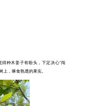
觉得种木姜子有盼头，下定决心“闯
在树上，啄食熟透的果实。