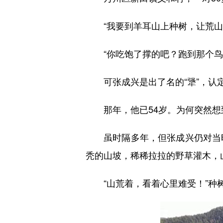
“我要到羊耳山上种树，让荒山变
“你吃饱了撑的吧？跑到那个鸟不
可张成兴是出了名的“犟”，认定
那年，他已54岁。为何突然想
虽时隔多年，但张成兴仍对当时
秃的山坡，稀稀拉拉的野草灌木，山
“山荒着，看着心里难受！”种树