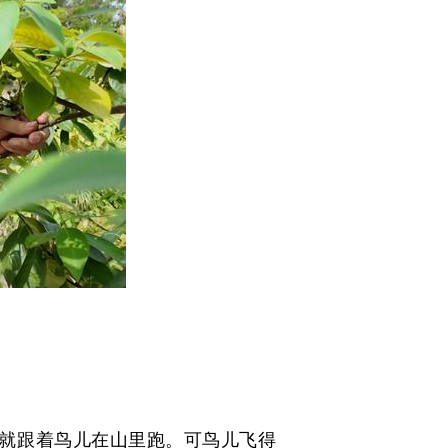
就跟着鸟儿在山里跑。可鸟儿飞得