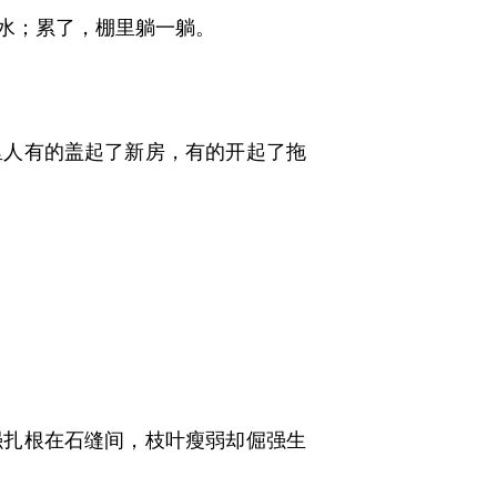
水；累了，棚里躺一躺。
人有的盖起了新房，有的开起了拖
扎根在石缝间，枝叶瘦弱却倔强生