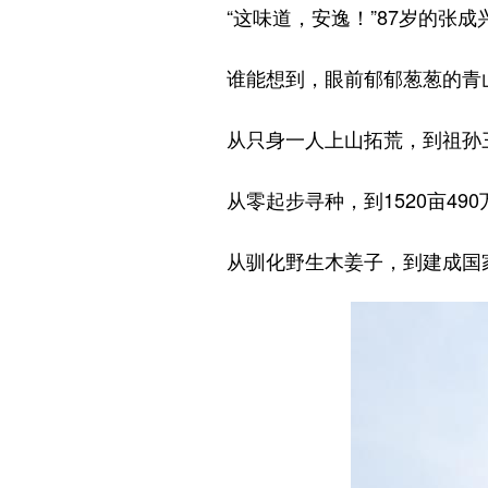
“这味道，安逸！”87岁的张成
谁能想到，眼前郁郁葱葱的青山
从只身一人上山拓荒，到祖孙三代
从零起步寻种，到1520亩49
从驯化野生木姜子，到建成国家