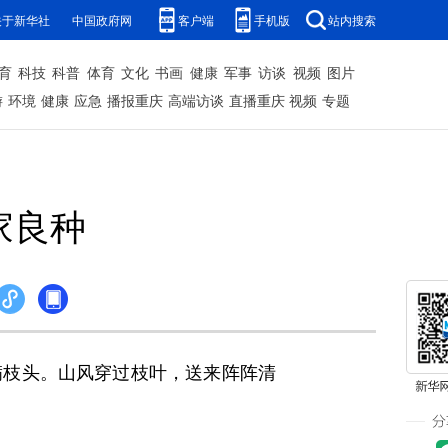
关于新华社
中国政府网
客户端
手机版
站内搜索
育
科技
科普
体育
文化
书画
健康
军事
访谈
视频
图片
游
环境
健康
应急
播报重庆
高端访谈
直播重庆
视频
专题
家良种
枝头。山风穿过枝叶，送来阵阵清