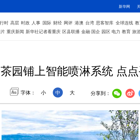
新华网
行时
高层
时政
人事
国际
财经
网评
港澳
台湾
思客智库
全球连线
教
图片
重庆新闻
新华社记者看重庆
区县联播
金融·国企
园区
电力
教育
旅
茶园铺上智能喷淋系统 点
字体：
小
中
大
分享到：