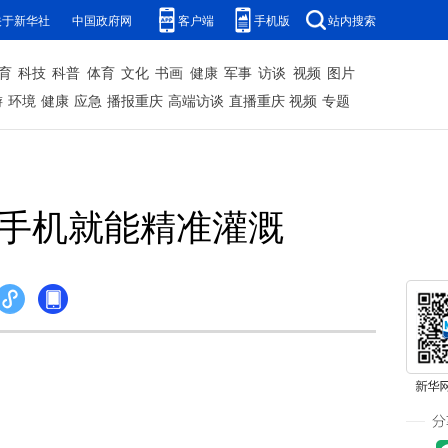
关于新华社
中国政府网
客户端
手机版
站内搜索
育
科技
科普
体育
文化
书画
健康
军事
访谈
视频
图片
游
环境
健康
应急
播报重庆
高端访谈
直播重庆
视频
专题
点手机就能精准灌溉