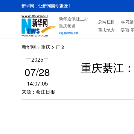
新华通讯社主办
总网栏目：
学习进
重庆频道
重庆地方：
要闻
cq.news.cn
新华网
>
重庆
> 正文
2025
重庆綦江：
07/28
14:07:05
来源：綦江日报