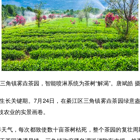
三角镇雾垚茶园，智能喷淋系统为茶树“解渴”。唐斌皓 
长关键期。7月24日，在綦江区三角镇雾垚茶园绿意盎
技农业的实景画卷。
天气，每次都致使数十亩茶树枯死，整个茶园的复壮周期