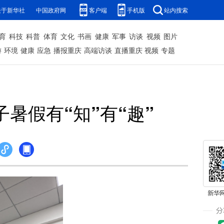
关于新华社
中国政府网
客户端
手机版
站内搜索
育
科技
科普
体育
文化
书画
健康
军事
访谈
视频
图片
游
环境
健康
应急
播报重庆
高端访谈
直播重庆
视频
专题
子暑假有“知”有“趣”