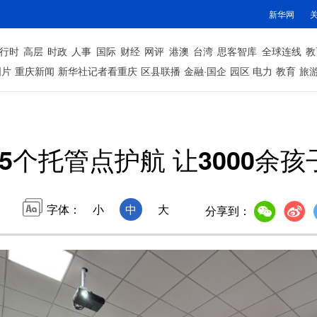
新华网
行时
高层
时政
人事
国际
财经
网评
港澳
台湾
思客智库
全球连线
教
图片
重庆新闻
新华社记者看重庆
区县联播
金融·国企
园区
电力
教育
旅
5个托管点护航 让3000余孩
字体：
小
中
大
分享到：