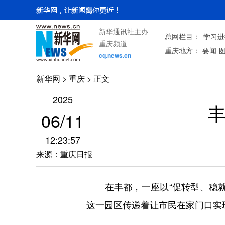
新华通讯社主办
总网栏目：
学习进
重庆频道
重庆地方：
要闻
cq.news.cn
新华网
>
重庆
> 正文
2025
06/11
12:23:57
来源：重庆日报
在丰都，一座以“促转型、稳就
这一园区传递着让市民在家门口实