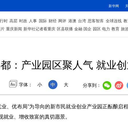
新华网
行时
高层
时政
人事
国际
财经
网评
港澳
台湾
思客智库
全球连线
教
图片
重庆新闻
新华社记者看重庆
区县联播
金融·国企
园区
电力
教育
旅
丰都：产业园区聚人气 就业
字体：
小
中
大
分享到：
业、优布局”为导向的新市民就业创业产业园正酝酿启程
现就业、增收致富的真切愿景。