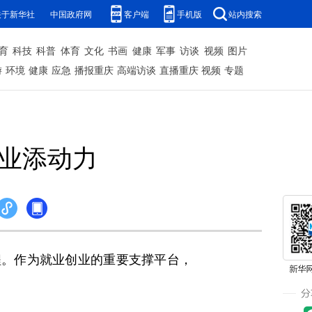
关于新华社
中国政府网
客户端
手机版
站内搜索
育
科技
科普
体育
文化
书画
健康
军事
访谈
视频
图片
游
环境
健康
应急
播报重庆
高端访谈
直播重庆
视频
专题
创业添动力
。作为就业创业的重要支撑平台，