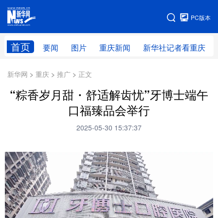
手机版
PC版本
网站地图
首页
要闻
图片
重庆新闻
新华社记者看重庆
新华网 > 重庆 > 推广 > 正文
“粽香岁月甜・舒适解齿忧”牙博士端午
口福臻品会举行
2025-05-30 15:37:37