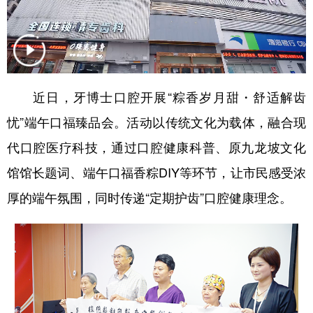
近日，牙博士口腔开展“粽香岁月甜・舒适解齿
忧”端午口福臻品会。活动以传统文化为载体，融合现
代口腔医疗科技，通过口腔健康科普、原九龙坡文化
馆馆长题词、端午口福香粽DIY等环节，让市民感受浓
厚的端午氛围，同时传递“定期护齿”口腔健康理念。