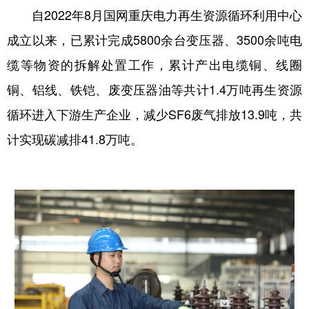
自
2022
年
8
月
国网重庆电力再生资源循环利用中心
成立以来
，已累计完成
5800
余台变压器、
3500
余吨电
缆等物资的拆解处置工作，累计产出电缆铜、线圈
铜、铝线、铁铠、废变压器油等共计
1.4
万吨再生资源
循环进入下游生产企业，减少
SF6
废气排放
13.9
吨，共
计实现碳减排
41.8
万吨。