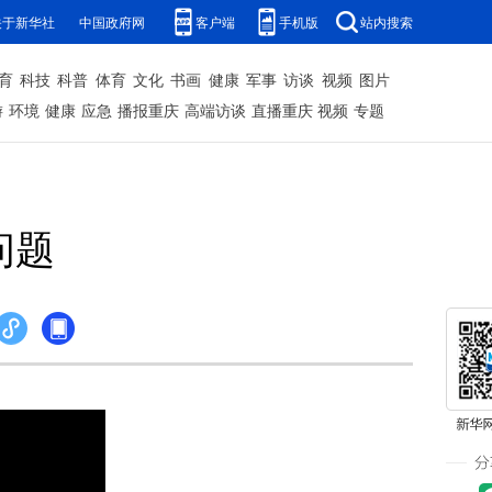
关于新华社
中国政府网
客户端
手机版
站内搜索
育
科技
科普
体育
文化
书画
健康
军事
访谈
视频
图片
游
环境
健康
应急
播报重庆
高端访谈
直播重庆
视频
专题
问题