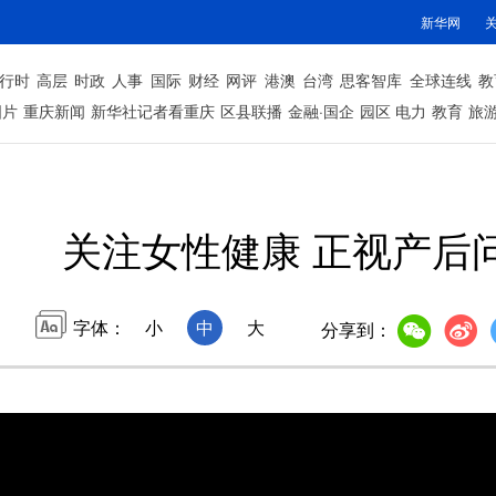
新华网
行时
高层
时政
人事
国际
财经
网评
港澳
台湾
思客智库
全球连线
教
图片
重庆新闻
新华社记者看重庆
区县联播
金融·国企
园区
电力
教育
旅
关注女性健康 正视产后
字体：
小
中
大
分享到：