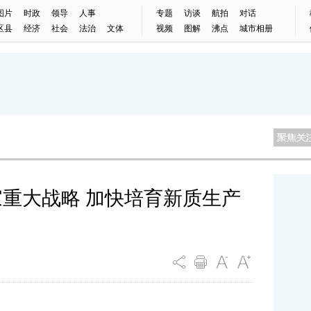
图片
时政
领导
人事
专题
访谈
航拍
对话
区县
经济
社会
法治
文体
视频
图解
沸点
城市相册
重大战略 加快培育新质生产