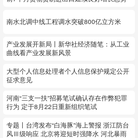
多语种频道
南水北调中线工程调水突破800亿立方米
English
Español
Français
عربى
Русский язык
日本語
한국어
产业发展开新局丨
新华社经济随笔：从工业
曲线看产业发展新风景
Deutsch
Português
大型个人信息处理者个人信息保护规定公开
征求意见
河南“三支一扶”招募笔试确认存在作弊犯罪
行为
定于8月22日重新组织笔试
专题丨
台湾发布“白海豚”海上警报
浙江防台
风Ⅲ级响应
北京将迎短时强降水
河北暴雨