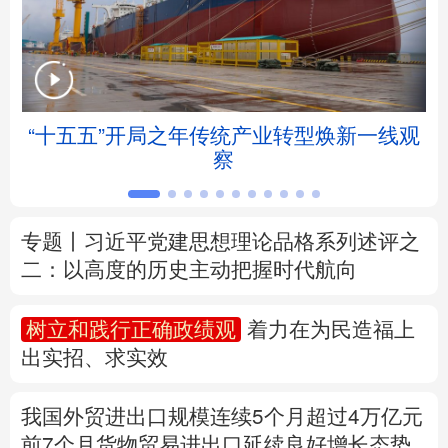
北京
天津
河北
山西
辽宁
吉林
上海
江苏
“十五五”开局之年传统产业转型焕新一线观
浙江
安徽
福建
江西
察
山东
河南
湖北
湖南
专题丨
习近平党建思想理论品格系列述评之
广东
广西
海南
重庆
二：以高度的历史主动把握时代航向
四川
贵州
云南
西藏
树立和践行正确政绩观
着力在为民造福上
陕西
甘肃
青海
宁夏
出实招、求实效
新疆
内蒙古
黑龙江
我国外贸进出口规模连续5个月超过4万亿元
前7个月货物贸易进出口延续良好增长态势