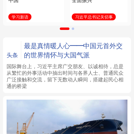
中国
全面振兴
法律
中央文件
金融
汽车
学习新语
习近平总书记关切事
食品
人居
信息化
数字经济
学术中国
乡村振兴
银龄
溯源中国
最是真情暖人心——中国元首外交
的世界情怀与大国气派
头条
城市
旅游
能源
会展
国际舞台上，习近平主席广交朋友、以诚相待，总是
从繁忙的外事活动中抽出时间与各界人士、普通民众
彩票
娱乐
时尚
悦读
广泛接触和交流，留下无数动人瞬间，搭建起民心相
通的桥梁
公益
一带一路
亚太网
上市公司
文化产业
地方频道