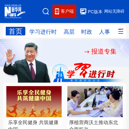
客户端
网站无障碍
PC版本
首页
网站地图
学习进行时
高层
时政
人事
国际
报道专集
学习进行时
高层
时政
人事
国际
财经
网评
港澳
台湾
思客智库
全球连线
教育
科技
科创
量子
体育
文化
书画
健康
军事
乐享全民健身 共筑健康
厚植营商沃土推动东北
访谈
视频
图片
政务